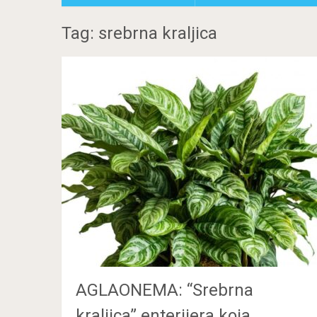
Tag: srebrna kraljica
AGLAONEMA: “Srebrna
kraljica” enterijera koja