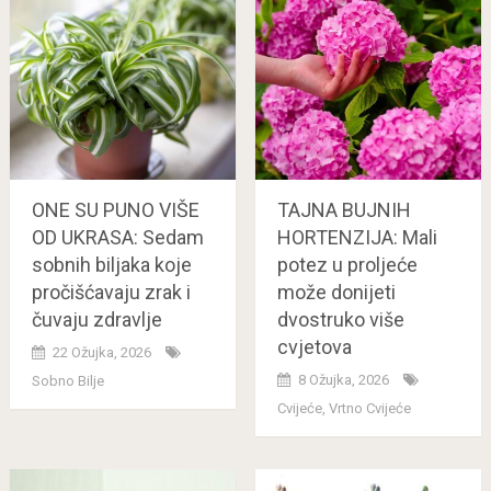
ONE SU PUNO VIŠE
TAJNA BUJNIH
OD UKRASA: Sedam
HORTENZIJA: Mali
sobnih biljaka koje
potez u proljeće
pročišćavaju zrak i
može donijeti
čuvaju zdravlje
dvostruko više
cvjetova
22 Ožujka, 2026
8 Ožujka, 2026
Sobno Bilje
Cvijeće
,
Vrtno Cvijeće