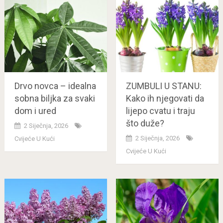
Drvo novca – idealna
ZUMBULI U STANU:
sobna biljka za svaki
Kako ih njegovati da
dom i ured
lijepo cvatu i traju
što duže?
2 Siječnja, 2026
2 Siječnja, 2026
Cvijeće U Kući
Cvijeće U Kući