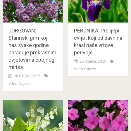
JORGOVAN:
PERUNIKA: Prelijepi
Starinski grm koji
cvijet koji od davnina
nas svake godine
krasi naše vrtove i
obraduje prekrasnim
perivoje
cvjetovima opojnog
25 Ožujka, 2025
mirisa
Vrtno Cvijeće
26 Ožujka, 2025
Vrtno Cvijeće