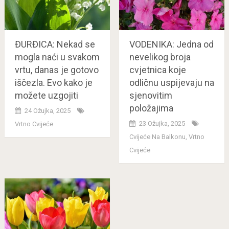
ĐURĐICA: Nekad se
VODENIKA: Jedna od
mogla naći u svakom
nevelikog broja
vrtu, danas je gotovo
cvjetnica koje
iščezla. Evo kako je
odličnu uspijevaju na
možete uzgojiti
sjenovitim
položajima
24 Ožujka, 2025
23 Ožujka, 2025
Vrtno Cvijeće
Cvijeće Na Balkonu
,
Vrtno
Cvijeće