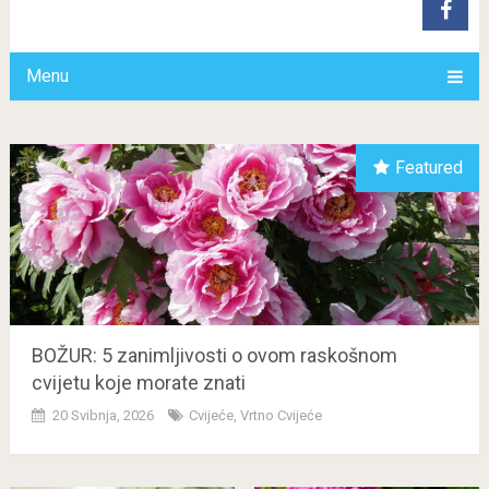
Menu
Featured
BOŽUR: 5 zanimljivosti o ovom raskošnom
cvijetu koje morate znati
20 Svibnja, 2026
Cvijeće
,
Vrtno Cvijeće