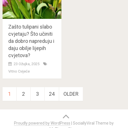
Zašto tulipani slabo
cvjetaju? Što učiniti
da dobro napreduju i
daju obilje lijepih
cvjetova?
23 Ožujka, 2025
Vrtno Cvijeće
Brojevi
1
2
3
24
OLDER
stranica
objava
Proudly powered by WordPress
|
SociallyViral Theme by