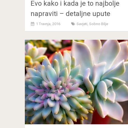
Evo kako i kada je to najbolje
napraviti – detaljne upute
1 Travnja, 2016
Savjeti
,
Sobno Bilje