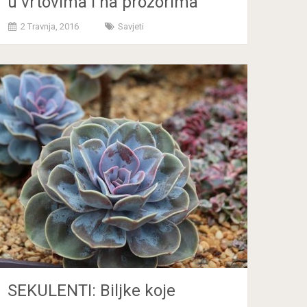
u vrtovima i na prozorima
2 Travnja, 2016
Savjeti
SEKULENTI: Biljke koje