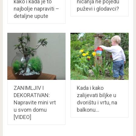
kako i kada je to
nicanja ne pojedu
najbolje napraviti –
puževi i glodavci?
detaljne upute
ZANIMLJIV I
Kada i kako
DEKORATIVAN:
zalijevati biljke u
Napravite mini vrt
dvorištu i vrtu, na
u svom domu
balkonu…
[VIDEO]