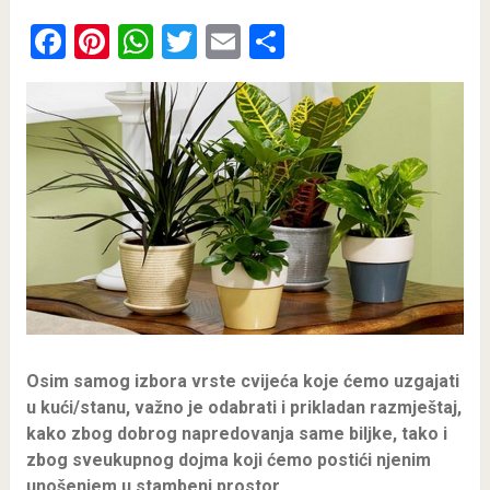
Facebook
Pinterest
WhatsApp
Twitter
Email
Share
Osim samog izbora vrste cvijeća koje ćemo uzgajati
u kući/stanu, važno je odabrati i prikladan razmještaj,
kako zbog dobrog napredovanja same biljke, tako i
zbog sveukupnog dojma koji ćemo postići njenim
unošenjem u stambeni prostor.