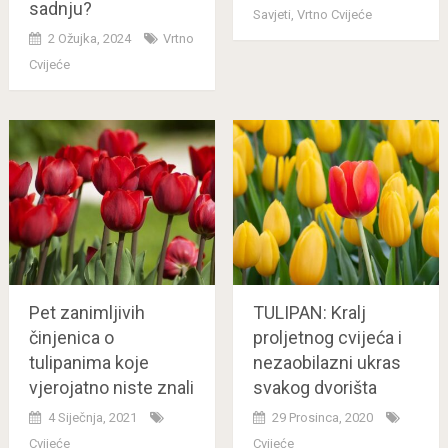
sadnju?
Savjeti
,
Vrtno Cvijeće
2 Ožujka, 2024
Vrtno
Cvijeće
Pet zanimljivih
TULIPAN: Kralj
činjenica o
proljetnog cvijeća i
tulipanima koje
nezaobilazni ukras
vjerojatno niste znali
svakog dvorišta
4 Siječnja, 2021
29 Prosinca, 2020
Cvijeće
Cvijeće