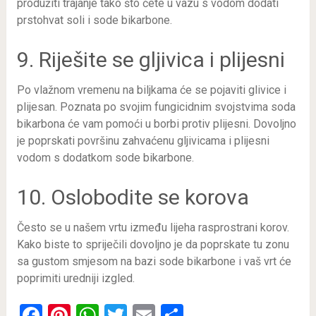
produžiti trajanje tako što ćete u vazu s vodom dodati
prstohvat soli i sode bikarbone.
9. Riješite se gljivica i plijesni
Po vlažnom vremenu na biljkama će se pojaviti glivice i
plijesan. Poznata po svojim fungicidnim svojstvima soda
bikarbona će vam pomoći u borbi protiv plijesni. Dovoljno
je poprskati površinu zahvaćenu gljivicama i plijesni
vodom s dodatkom sode bikarbone.
10. Oslobodite se korova
Često se u našem vrtu između lijeha rasprostrani korov.
Kako biste to spriječili dovoljno je da poprskate tu zonu
sa gustom smjesom na bazi sode bikarbone i vaš vrt će
poprimiti uredniji izgled.
Facebook
Pinterest
WhatsApp
Twitter
Email
Share