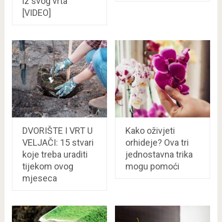
iz svog vrta
[VIDEO]
DVORIŠTE I VRT U
Kako oživjeti
VELJAČI: 15 stvari
orhideje? Ova tri
koje treba uraditi
jednostavna trika
tijekom ovog
mogu pomoći
mjeseca