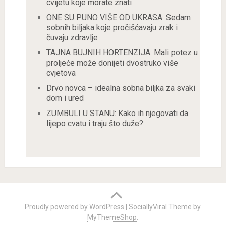
cvijetu koje morate znati
ONE SU PUNO VIŠE OD UKRASA: Sedam
sobnih biljaka koje pročišćavaju zrak i
čuvaju zdravlje
TAJNA BUJNIH HORTENZIJA: Mali potez u
proljeće može donijeti dvostruko više
cvjetova
Drvo novca – idealna sobna biljka za svaki
dom i ured
ZUMBULI U STANU: Kako ih njegovati da
lijepo cvatu i traju što duže?
Proudly powered by WordPress
|
SociallyViral Theme by
MyThemeShop
.