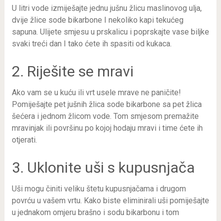
U litri vode izmiješajte jednu jušnu žlicu maslinovog ulja,
dvije žlice sode bikarbone I nekoliko kapi tekućeg
sapuna. Ulijete smjesu u prskalicu i poprskajte vase biljke
svaki treći dan I tako ćete ih spasiti od kukaca.
2. Riješite se mravi
Ako vam se u kuću ili vrt usele mrave ne paničite!
Pomiješajte pet jušnih žlica sode bikarbone sa pet žlica
šećera i jednom žlicom vode. Tom smjesom premažite
mravinjak ili površinu po kojoj hodaju mravi i time ćete ih
otjerati.
3. Uklonite uši s kupusnjača
Uši mogu činiti veliku štetu kupusnjačama i drugom
povrću u vašem vrtu. Kako biste eliminirali uši pomiješajte
u jednakom omjeru brašno i sodu bikarbonu i tom