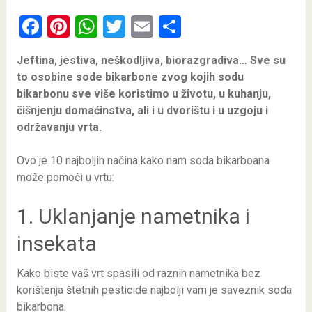
Facebook
Pinterest
WhatsApp
Twitter
Email
Share
Jeftina, jestiva, neškodljiva, biorazgradiva… Sve su
to osobine sode bikarbone zvog kojih sodu
bikarbonu sve više koristimo u životu, u kuhanju,
čišnjenju domaćinstva, ali i u dvorištu i u uzgoju i
održavanju vrta.
Ovo je 10 najboljih načina kako nam soda bikarboana
može pomoći u vrtu:
1. Uklanjanje nametnika i
insekata
Kako biste vaš vrt spasili od raznih nametnika bez
korištenja štetnih pesticide najbolji vam je saveznik soda
bikarbona.