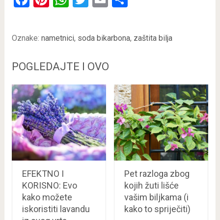
Oznake:
nametnici
,
soda bikarbona
,
zaštita bilja
POGLEDAJTE I OVO
EFEKTNO I
Pet razloga zbog
KORISNO: Evo
kojih žuti lišće
kako možete
vašim biljkama (i
iskoristiti lavandu
kako to spriječiti)