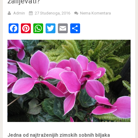
zalijevati?
Admin
27 Studenoga, 2016
Nema Komentara
Facebook
Pinterest
WhatsApp
Twitter
Email
Share
Jedna od najtraženijih zimskih sobnih biljaka