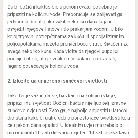
Da bi božićni kaktus bio u punom cvatu, potrebno je
pripaziti na količinu vode. Preporučuje se zalijevati ga
jednom tjedno ili pak svakih nekoliko dana lagano
osvježiti njegove listove i tlo prskanjem vodom. U bilo
kojoj trgovini potrepštinama za kuću ili specijaliziranim
poljoapotekama možete pronaći bocu s raspršivačem za
svega nekoliko kuna. Kada vidite da njegovi pupoljci
počinju bubriti, što je znak da će uskoro procvjetati,
lagano povećavajte količinu vode.
2. Izložite ga umjerenoj sunčevoj svjetlosti
Također je važno da se, baš kao i na količinu vlage,
pripazi i na svjetlost. Božićni kaktus nije ljubitelj izravne
sunčeve svjetlosti. Zato ga je najbolje smjestiti u istočni
dio stana kako bi ujutro dobio ponešto jače svjetlosti koja
će tijekom dana opadati. U idealnim uvjetima trebalo bi
mu osigurati 10 sati dnevnog svjetla i 14 sati mraka kako