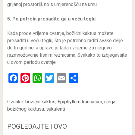
grijanoj prostoriji, no s umjerenošću na umu.
5. Po potrebi presadite ga u veću teglu
Kada prođe vrijeme cvatnje, božićni kaktus možete
presaditi u veću teglu, što je potrebno raditi svake dvije
do tri godine, a upravo je tada i vrijeme za njegovo
razmnožavanje lisnim reznicama. Svakako to izbjegavajte
u ovom periodu cvatnje.
Facebook
Pinterest
WhatsApp
Twitter
Email
Share
Oznake:
božićni kaktus
,
Epiphyllum truncatum
,
njega
božićnog kaktusa
,
sukulenti
POGLEDAJTE I OVO