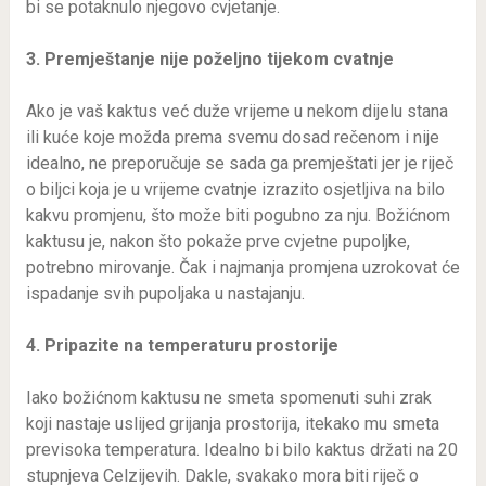
bi se potaknulo njegovo cvjetanje.
3. Premještanje nije poželjno tijekom cvatnje
Ako je vaš kaktus već duže vrijeme u nekom dijelu stana
ili kuće koje možda prema svemu dosad rečenom i nije
idealno, ne preporučuje se sada ga premještati jer je riječ
o biljci koja je u vrijeme cvatnje izrazito osjetljiva na bilo
kakvu promjenu, što može biti pogubno za nju. Božićnom
kaktusu je, nakon što pokaže prve cvjetne pupoljke,
potrebno mirovanje. Čak i najmanja promjena uzrokovat će
ispadanje svih pupoljaka u nastajanju.
4. Pripazite na temperaturu prostorije
Iako božićnom kaktusu ne smeta spomenuti suhi zrak
koji nastaje uslijed grijanja prostorija, itekako mu smeta
previsoka temperatura. Idealno bi bilo kaktus držati na 20
stupnjeva Celzijevih. Dakle, svakako mora biti riječ o