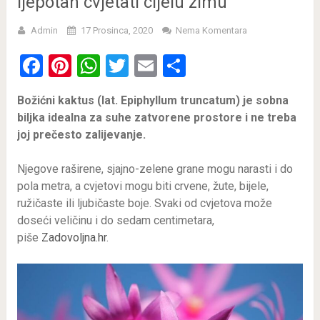
ljepotan cvjetati cijelu zimu
Admin
17 Prosinca, 2020
Nema Komentara
Facebook
Pinterest
WhatsApp
Twitter
Email
Share
Božićni kaktus (lat. Epiphyllum truncatum) je sobna
biljka idealna za suhe zatvorene prostore i ne treba
joj prečesto zalijevanje.
Njegove raširene, sjajno-zelene grane mogu narasti i do
pola metra, a cvjetovi mogu biti crvene, žute, bijele,
ružičaste ili ljubičaste boje. Svaki od cvjetova može
doseći veličinu i do sedam centimetara,
piše
Zadovoljna.hr
.