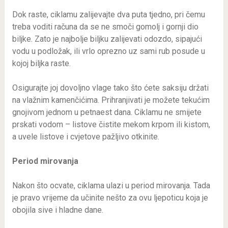
Dok raste, ciklamu zalijevajte dva puta tjedno, pri čemu
treba voditi računa da se ne smoči gomolj i gornji dio
biljke. Zato je najbolje biljku zalijevati odozdo, sipajući
vodu u podložak, ili vrlo oprezno uz sami rub posude u
kojoj biljka raste.
Osigurajte joj dovoljno vlage tako što ćete saksiju držati
na vlažnim kamenčićima. Prihranjivati je možete tekućim
gnojivom jednom u petnaest dana. Ciklamu ne smijete
prskati vodom – listove čistite mekom krpom ili kistom,
a uvele listove i cvjetove pažljivo otkinite.
Period mirovanja
Nakon što ocvate, ciklama ulazi u period mirovanja. Tada
je pravo vrijeme da učinite nešto za ovu ljepoticu koja je
obojila sive i hladne dane.