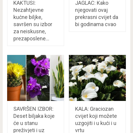
KAKTUSI:
JAGLAC: Kako
Nezahtjevne
njegovati ovaj
kućne biljke,
prekrasni cvijet da
savršen su izbor
bi godinama cvao
za neiskusne,
prezaposlene…
SAVRŠEN IZBOR:
KALA: Graciozan
Deset biljaka koje
cvijet koji možete
će u stanu
uzgojiti i u kući i u
preživjeti i uz
vrtu