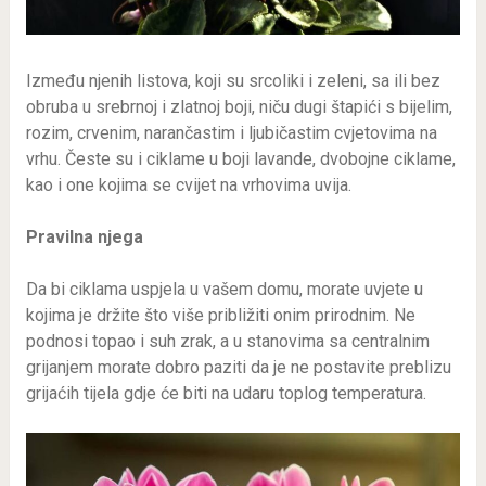
Između njenih listova, koji su srcoliki i zeleni, sa ili bez
obruba u srebrnoj i zlatnoj boji, niču dugi štapići s bijelim,
rozim, crvenim, narančastim i ljubičastim cvjetovima na
vrhu. Česte su i ciklame u boji lavande, dvobojne ciklame,
kao i one kojima se cvijet na vrhovima uvija.
Pravilna njega
Da bi ciklama uspjela u vašem domu, morate uvjete u
kojima je držite što više približiti onim prirodnim. Ne
podnosi topao i suh zrak, a u stanovima sa centralnim
grijanjem morate dobro paziti da je ne postavite preblizu
grijaćih tijela gdje će biti na udaru toplog temperatura.