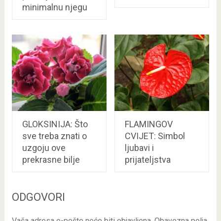
minimalnu njegu
GLOKSINIJA: Što
FLAMINGOV
sve treba znati o
CVIJET: Simbol
uzgoju ove
ljubavi i
prekrasne bilje
prijateljstva
ODGOVORI
Vaša adresa e-pošte neće biti objavljena.
Obavezna polja