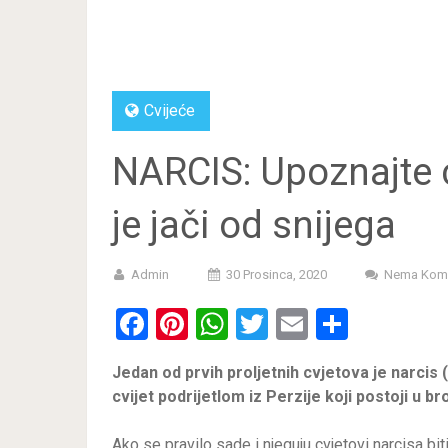
Cvijeće
NARCIS: Upoznajte c
je jači od snijega
Admin
30 Prosinca, 2020
Nema Kom
Facebook
Pinterest
WhatsApp
Twitter
Email
Share
Jedan od prvih proljetnih cvjetova je narcis (
cvijet podrijetlom iz Perzije koji postoji u bro
Ako se pravilo sade i njeguju cvjetovi narcisa bit