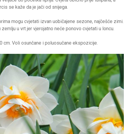
cis se kaže da je jači od snijega.
torima mogu cvjetati izvan uobičajene sezone, najčešće zimi.
zemlju u vrt jer vjerojatno neće ponovo cvjetati u loncu.
 40 cm. Voli osunčane i poluosučane ekspozicije.