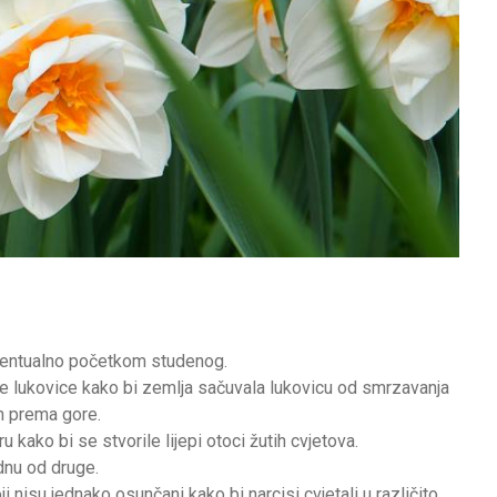
 eventualno početkom studenog.
ine lukovice kako bi zemlja sačuvala lukovicu od smrzavanja
m prema gore.
 kako bi se stvorile lijepi otoci žutih cvjetova.
dnu od druge.
i nisu jednako osunčani kako bi narcisi cvjetali u različito