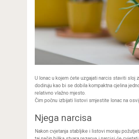
U lonac u kojem ćete uzgajati narcis staviti sloj
dodiruju kao bi se dobila kompaktna cjelina jedno
relativno vlažno mjesto.
Čim počnu izbijati listovi smjestite lonac na osvi
Njega narcisa
Nakon cvjetanja stabljike i listovi moraju požutje
taj način biljka stvara rezerve i narcisi će cvjetat