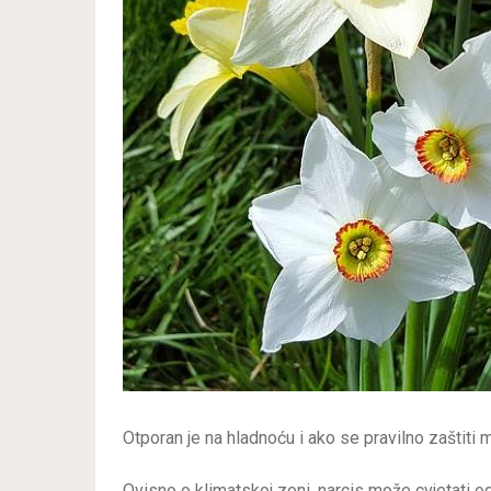
Otporan je na hladnoću i ako se pravilno zaštiti m
Ovisno o klimatskoj zoni, narcis može cvjetati od 