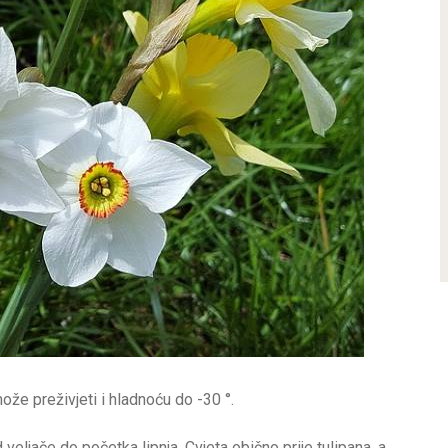
ože preživjeti i hladnoću do -30 °.
veljače do početka lipnja. Cvjeta obično prije tulipana, a