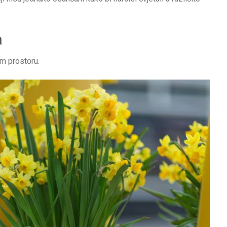
a
om prostoru.