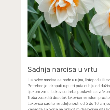
Sadnja narcisa u vrtu
Lukovice narcisa se sade u rujnu, listopadu ili
Potrebno je iskopati rupu tri puta dublju od duž
tijekom zime. Lukovicu treba postaviti sa vrško
Treba zasaditi desetak lukovica na istom prostoru
Lukovice sadite na udaljenosti od 5 do 10 cm je
Zasadite lukovice na različitim dijelovima vrta koj