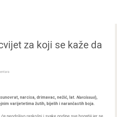
vijet za koji se kaže da
entara
sunovrat, narcisa, drimavac, nežić, lat.
Narcissus
),
jnim varijetetima žutih, bijelih i narančastih boja.
i će neodoljivo raskošni i svake godine sve bogatiji jer se