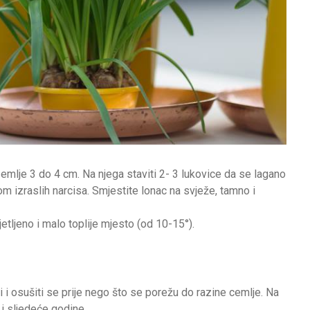
 zemlje 3 do 4 cm. Na njega staviti 2- 3 lukovice da se lagano
m izraslih narcisa. Smjestite lonac na svježe, tamno i
jetljeno i malo toplije mjesto (od 10-15°).
ti i osušiti se prije nego što se porežu do razine cemlje. Na
i i sljedeće godine.