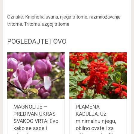
Oznake:
Kniphofia uvaria
,
njega tritome
,
razmnožavanje
tritome
,
Tritoma
,
uzgoj tritome
POGLEDAJTE I OVO
MAGNOLIJE –
PLAMENA
PREDIVAN UKRAS
KADULJA: Uz
SVAKOG VRTA: Evo
minimalnu njegu,
kako se sade i
obilno cvate i za