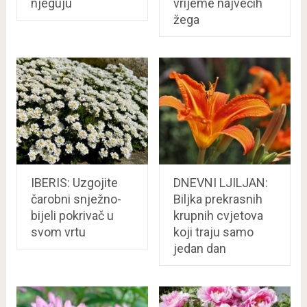
njeguju
vrijeme najvećih
žega
IBERIS: Uzgojite
DNEVNI LJILJAN:
čarobni snježno-
Biljka prekrasnih
bijeli pokrivač u
krupnih cvjetova
svom vrtu
koji traju samo
jedan dan