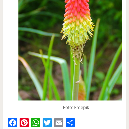
Foto: Freepik
Facebook
Pinterest
WhatsApp
Twitter
Email
Share