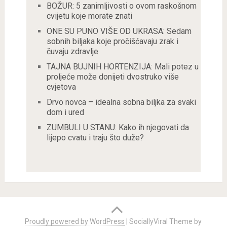
BOŽUR: 5 zanimljivosti o ovom raskošnom
cvijetu koje morate znati
ONE SU PUNO VIŠE OD UKRASA: Sedam
sobnih biljaka koje pročišćavaju zrak i
čuvaju zdravlje
TAJNA BUJNIH HORTENZIJA: Mali potez u
proljeće može donijeti dvostruko više
cvjetova
Drvo novca – idealna sobna biljka za svaki
dom i ured
ZUMBULI U STANU: Kako ih njegovati da
lijepo cvatu i traju što duže?
Proudly powered by WordPress
|
SociallyViral Theme by