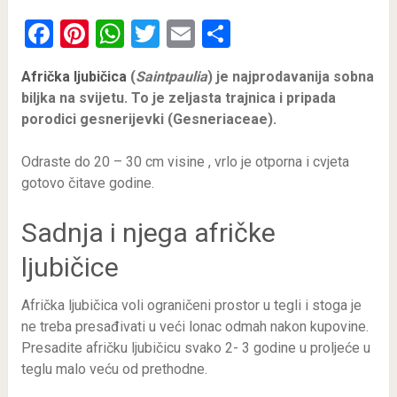
Facebook
Pinterest
WhatsApp
Twitter
Email
Share
Afrička ljubičica
(
Saintpaulia
) je najprodavanija sobna
biljka na svijetu. To je zeljasta trajnica i pripada
porodici gesnerijevki (Gesneriaceae).
Odraste do 20 – 30 cm visine , vrlo je otporna i cvjeta
gotovo čitave godine.
Sadnja i njega afričke
ljubičice
Afrička ljubičica voli ograničeni prostor u tegli i stoga je
ne treba presađivati u veći lonac odmah nakon kupovine.
Presadite afričku ljubičicu svako 2- 3 godine u proljeće u
teglu malo veću od prethodne.