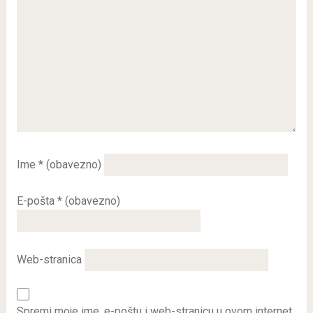
Ime
* (obavezno)
E-pošta
* (obavezno)
Web-stranica
Spremi moje ime, e-poštu i web-stranicu u ovom internet