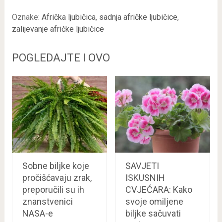
Oznake:
Afrička ljubičica
,
sadnja afričke ljubičice
,
zalijevanje afričke ljubičice
POGLEDAJTE I OVO
Sobne biljke koje
SAVJETI
pročišćavaju zrak,
ISKUSNIH
preporučili su ih
CVJEĆARA: Kako
znanstvenici
svoje omiljene
NASA-e
biljke sačuvati