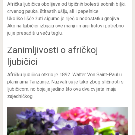
Afrička ljubičica obolijeva od tipičnih bolesti sobnih biljki:
crvenog pauka, štitastih ušiju, ali i pepelnice.
Ukoliko lišće žuti sigurno je riječ o nedostatku gnojiva.
Ako na ljubičici izbijaju sve manji i manji listovi potrebno
ju je presaditi u veću teglu.
Zanimljivosti o afričkoj
ljubičici
Afričku ljubičicu otkrio je 1892. Walter Von Saint-Paul u
planinama Tanzanije. Nazvali su je tako zbog sličnosti s
ljubičicom, no boja je jedino što ova dva cvijeta imaju
zajedničkog.