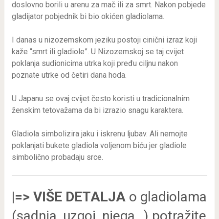
doslovno borili u arenu za mač ili za smrt. Nakon pobjede
gladijator pobjednik bi bio okićen gladiolama.
I danas u nizozemskom jeziku postoji cinični izraz koji
kaže “smrt ili gladiole”. U Nizozemskoj se taj cvijet
poklanja sudionicima utrka koji pređu ciljnu nakon
poznate utrke od četiri dana hoda.
U Japanu se ovaj cvijet često koristi u tradicionalnim
ženskim tetovažama da bi izrazio snagu karaktera.
Gladiola simbolizira jaku i iskrenu ljubav. Ali nemojte
poklanjati bukete gladiola voljenom biću jer gladiole
simbolično probadaju srce.
|=> VIŠE DETALJA
o gladiolama
(sadnja, uzgoj, njega…) potražite