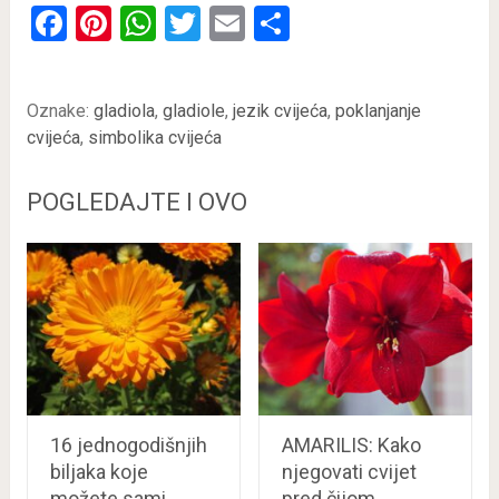
Facebook
Pinterest
WhatsApp
Twitter
Email
Share
Oznake:
gladiola
,
gladiole
,
jezik cvijeća
,
poklanjanje
cvijeća
,
simbolika cvijeća
POGLEDAJTE I OVO
16 jednogodišnjih
AMARILIS: Kako
biljaka koje
njegovati cvijet
možete sami
pred čijom