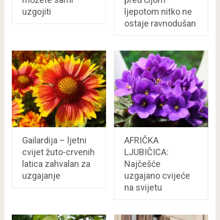
uzgojiti
ljepotom nitko ne
ostaje ravnodušan
Gailardija – ljetni
AFRIČKA
cvijet žuto-crvenih
LJUBIČICA:
latica zahvalan za
Najčešće
uzgajanje
uzgajano cvijeće
na svijetu