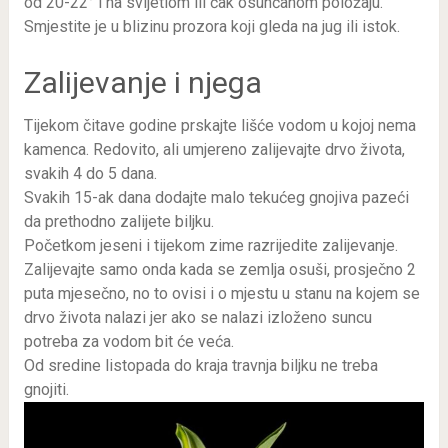
od 20-22° i na svijetlom ili čak osunčanom položaju.
Smjestite je u blizinu prozora koji gleda na jug ili istok.
Zalijevanje i njega
Tijekom čitave godine prskajte lišće vodom u kojoj nema
kamenca. Redovito, ali umjereno zalijevajte drvo života,
svakih 4 do 5 dana.
Svakih 15-ak dana dodajte malo tekućeg gnojiva pazeći
da prethodno zalijete biljku.
Početkom jeseni i tijekom zime razrijedite zalijevanje.
Zalijevajte samo onda kada se zemlja osuši, prosječno 2
puta mjesečno, no to ovisi i o mjestu u stanu na kojem se
drvo života nalazi jer ako se nalazi izloženo suncu
potreba za vodom bit će veća.
Od sredine listopada do kraja travnja biljku ne treba
gnojiti.