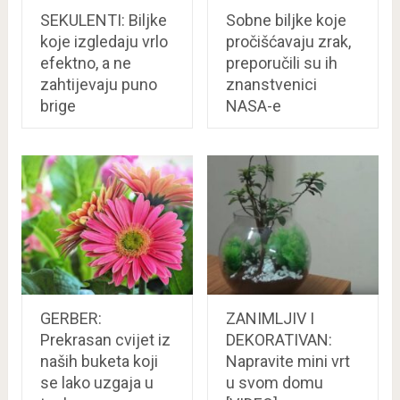
SEKULENTI: Biljke
Sobne biljke koje
koje izgledaju vrlo
pročišćavaju zrak,
efektno, a ne
preporučili su ih
zahtijevaju puno
znanstvenici
brige
NASA-e
GERBER:
ZANIMLJIV I
Prekrasan cvijet iz
DEKORATIVAN:
naših buketa koji
Napravite mini vrt
se lako uzgaja u
u svom domu