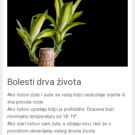
Bolesti drva života
Ako listovi žute i suše se vašoj biljci nedostaje svjetla ili
ima previše vode.
Ako listovi opadaju biljci je prehladno. Dracena traži
minimalnu temperaturu od 18-19°.
Ako stari listovi sam žute, a izbijaju novi, radi se o
prirodnom obnavljanju vašeg drveta života.