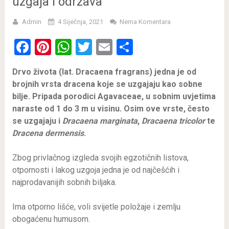
uzgaja i održava
Admin
4 Siječnja, 2021
Nema Komentara
Facebook
Pinterest
WhatsApp
Twitter
Email
Share
Drvo života (lat. Dracaena fragrans) jedna je od
brojnih vrsta dracena koje se uzgajaju kao sobne
bilje. Pripada porodici Agavaceae, u sobnim uvjetima
naraste od 1 do 3 m u visinu. Osim ove vrste, često
se uzgajaju i
Dracaena marginata
,
Dracaena tricolor
te
Dracena dermensis
.
Zbog privlačnog izgleda svojih egzotičnih listova,
otpornosti i lakog uzgoja jedna je od najčešćih i
najprodavanijih sobnih biljaka.
Ima otporno lišće, voli svijetle položaje i zemlju
obogaćenu humusom.