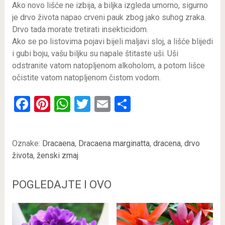
Ako novo lišće ne izbija, a biljka izgleda umorno, sigurno
je drvo života napao crveni pauk zbog jako suhog zraka.
Drvo tada morate tretirati insekticidom.
Ako se po listovima pojavi bijeli maljavi sloj, a lišće blijedi
i gubi boju, vašu biljku su napale štitaste uši. Uši
odstranite vatom natopljenom alkoholom, a potom lišce
očistite vatom natopljenom čistom vodom.
Facebook
Pinterest
WhatsApp
Twitter
Email
Share
Oznake:
Dracaena
,
Dracaena marginatta
,
dracena
,
drvo
života
,
ženski zmaj
POGLEDAJTE I OVO