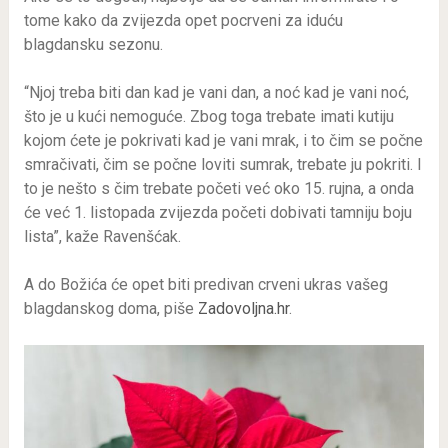
tome kako da zvijezda opet pocrveni za iduću
blagdansku sezonu.
“Njoj treba biti dan kad je vani dan, a noć kad je vani noć,
što je u kući nemoguće. Zbog toga trebate imati kutiju
kojom ćete je pokrivati kad je vani mrak, i to čim se počne
smračivati, čim se počne loviti sumrak, trebate ju pokriti. I
to je nešto s čim trebate početi već oko 15. rujna, a onda
će već 1. listopada zvijezda početi dobivati tamniju boju
lista”, kaže Ravenšćak.
A do Božića će opet biti predivan crveni ukras vašeg
blagdanskog doma, piše
Zadovoljna.hr
.