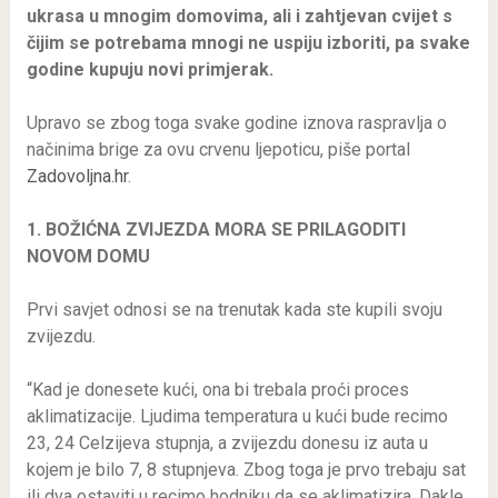
ukrasa u mnogim domovima, ali i zahtjevan cvijet s
čijim se potrebama mnogi ne uspiju izboriti, pa svake
godine kupuju novi primjerak.
Upravo se zbog toga svake godine iznova raspravlja o
načinima brige za ovu crvenu ljepoticu, piše portal
Zadovoljna.hr
.
1. BOŽIĆNA ZVIJEZDA MORA SE PRILAGODITI
NOVOM DOMU
Prvi savjet odnosi se na trenutak kada ste kupili svoju
zvijezdu.
“Kad je donesete kući, ona bi trebala proći proces
aklimatizacije. Ljudima temperatura u kući bude recimo
23, 24 Celzijeva stupnja, a zvijezdu donesu iz auta u
kojem je bilo 7, 8 stupnjeva. Zbog toga je prvo trebaju sat
ili dva ostaviti u recimo hodniku da se aklimatizira. Dakle,