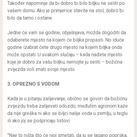
Također napominje da bi dobro bi bilo biljku ne seliti po
vašem domu. Ako je primjerice stavite na stol, dobro bi
bilo da tamo i ostane.
Jedne će vam se godine, objašnjava, možda dogoditi da
odaberete mjesto na kojem će biljka propasti. No iduće
godine izabrat ćete drugo mjesto na kojem biljka onda
može opstati. U svakom slučaju – kada nađete mjesto
koje je dobro za vašu biljku, nemojte ju seliti – božićna
zvijezda voli imati svoje mjesto.
3. OPREZNO S VODOM
Kada je u pitanju zalijevanje, obično se govori da božićnu
zvijezdu treba zalijevati odozdo, međutim agronom kaže
da nije greška ni ako se biljci nalije voda u zemlju, u teglu
ili ako joj se pošpricaju listovi.
“Nije to ništa što će njoj smetati, da ju se lagano poprska,