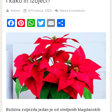
i kako ih izbjeći?
Admin
8 Prosinca, 2020
Nema Komentara
Facebook
Pinterest
WhatsApp
Twitter
Email
Share
Božićna zvijezda jedan je od omiljenih blagdanskih