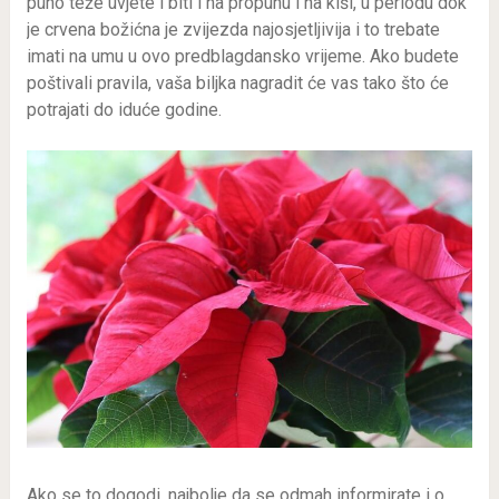
puno teže uvjete i biti i na propuhu i na kiši, u periodu dok
je crvena božićna je zvijezda najosjetljivija i to trebate
imati na umu u ovo predblagdansko vrijeme. Ako budete
poštivali pravila, vaša biljka nagradit će vas tako što će
potrajati do iduće godine.
Ako se to dogodi, najbolje da se odmah informirate i o