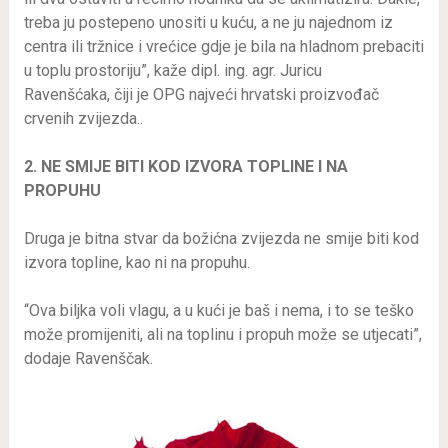
treba ju postepeno unositi u kuću, a ne ju najednom iz
centra ili tržnice i vrećice gdje je bila na hladnom prebaciti
u toplu prostoriju”, kaže dipl. ing. agr. Juricu
Ravenšćaka, čiji je OPG najveći hrvatski proizvođač
crvenih zvijezda..
2. NE SMIJE BITI KOD IZVORA TOPLINE I NA
PROPUHU
Druga je bitna stvar da božićna zvijezda ne smije biti kod
izvora topline, kao ni na propuhu.
“Ova biljka voli vlagu, a u kući je baš i nema, i to se teško
može promijeniti, ali na toplinu i propuh može se utjecati”,
dodaje Ravenščak.