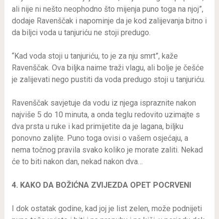
ali nije ni nešto neophodno što mijenja puno toga na njoj”,
dodaje Ravenščak i napominje da je kod zalijevanja bitno i
da biljci voda u tanjuriću ne stoji predugo.
“Kad voda stoji u tanjuriću, to je za nju smrt”, kaže
Ravenščak. Ova biljka naime traži vlagu, ali bolje je češće
je zalijevati nego pustiti da voda predugo stoji u tanjuriću.
Ravenščak savjetuje da vodu iz njega ispraznite nakon
najviše 5 do 10 minuta, a onda teglu redovito uzimajte s
dva prsta u ruke i kad primijetite da je lagana, biljku
ponovno zalijte. Puno toga ovisi o vašem osjećaju, a
nema točnog pravila svako koliko je morate zaliti. Nekad
će to biti nakon dan, nekad nakon dva…
4. KAKO DA BOŽIĆNA ZVIJEZDA OPET POCRVENI
I dok ostatak godine, kad joj je list zelen, može podnijeti