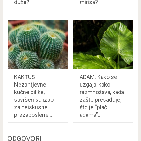
duže?
mirisa?
KAKTUSI:
ADAM: Kako se
Nezahtjevne
uzgaja, kako
kućne biljke,
razmnožava, kada i
savršen su izbor
zašto presađuje,
za neiskusne,
što je “plač
prezaposlene…
adama”…
ODGOVORI