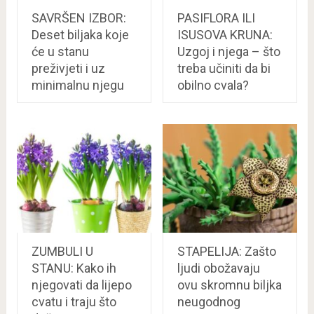
SAVRŠEN IZBOR:
PASIFLORA ILI
Deset biljaka koje
ISUSOVA KRUNA:
će u stanu
Uzgoj i njega – što
preživjeti i uz
treba učiniti da bi
minimalnu njegu
obilno cvala?
ZUMBULI U
STAPELIJA: Zašto
STANU: Kako ih
ljudi obožavaju
njegovati da lijepo
ovu skromnu biljka
cvatu i traju što
neugodnog