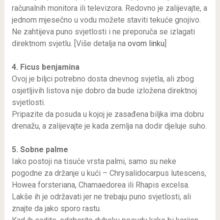
računalnih monitora ili televizora. Redovno je zalijevajte, a
jednom mjesečno u vodu možete staviti tekuće gnojivo.
Ne zahtijeva puno svjetlosti i ne preporuča se izlagati
direktnom svjetlu. [Više detalja na
ovom linku
]
4. Ficus benjamina
Ovoj je biljci potrebno dosta dnevnog svjetla, ali zbog
osjetljivih listova nije dobro da bude izložena direktnoj
svjetlosti.
Pripazite da posuda u kojoj je zasađena biljka ima dobru
drenažu, a zalijevajte je kada zemlja na dodir djeluje suho.
5. Sobne palme
Iako postoji na tisuće vrsta palmi, samo su neke
pogodne za držanje u kući – Chrysalidocarpus lutescens,
Howea forsteriana, Chamaedorea ili Rhapis excelsa.
Lakše ih je održavati jer ne trebaju puno svjetlosti, ali
znajte da jako sporo rastu.