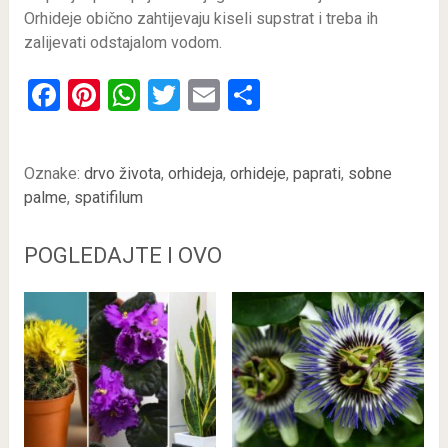
Orhideje obično zahtijevaju kiseli supstrat i treba ih
zalijevati odstajalom vodom.
Facebook
Pinterest
WhatsApp
Twitter
Email
Share
Oznake:
drvo života
,
orhideja
,
orhideje
,
paprati
,
sobne
palme
,
spatifilum
POGLEDAJTE I OVO