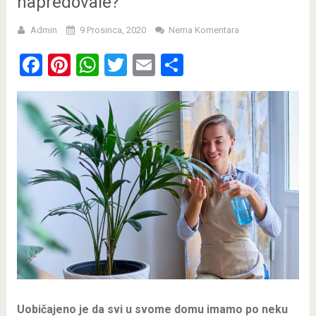
napredovale?
Admin
9 Prosinca, 2020
Nema Komentara
Facebook
Pinterest
WhatsApp
Twitter
Email
Share
Uobičajeno je da svi u svome domu imamo po neku