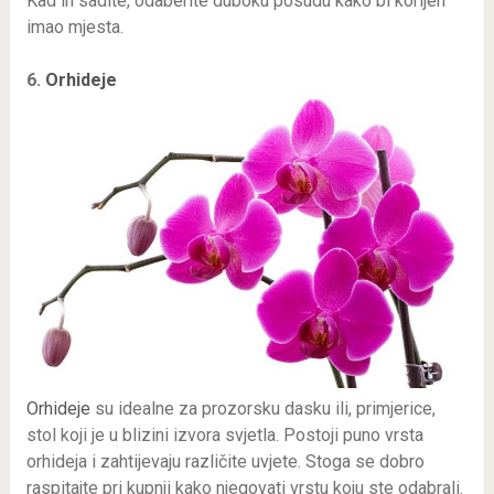
Kad ih sadite, odaberite duboku posudu kako bi korijen
imao mjesta.
6.
Orhideje
Orhideje
su idealne za prozorsku dasku ili, primjerice,
stol koji je u blizini izvora svjetla. Postoji puno vrsta
orhideja i zahtijevaju različite uvjete. Stoga se dobro
raspitajte pri kupnji kako njegovati vrstu koju ste odabrali.